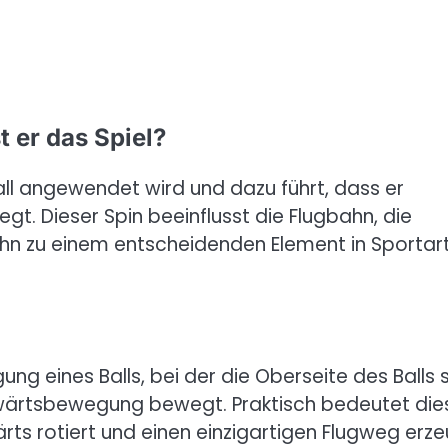
t er das Spiel?
Ball angewendet wird und dazu führt, dass er
iegt. Dieser Spin beeinflusst die Flugbahn, die
ihn zu einem entscheidenden Element in Sportar
ng eines Balls, bei der die Oberseite des Balls 
rwärtsbewegung bewegt. Praktisch bedeutet die
kwärts rotiert und einen einzigartigen Flugweg erze