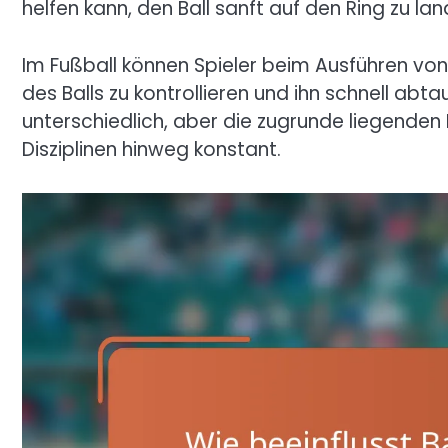
helfen kann, den Ball sanft auf den Ring zu lan
Im Fußball können Spieler beim Ausführen v
des Balls zu kontrollieren und ihn schnell abt
unterschiedlich, aber die zugrunde liegenden P
Disziplinen hinweg konstant.