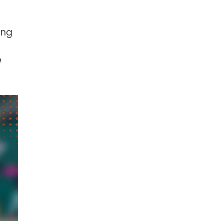
ung
e