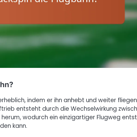
ahn?
erheblich, indem er ihn anhebt und weiter fliegen
Auftrieb entsteht durch die Wechselwirkung zwisc
herum, wodurch ein einzigartiger Flugweg entst
rden kann.