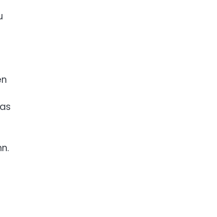
u
en
das
n.