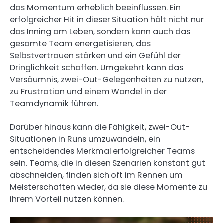
das Momentum erheblich beeinflussen. Ein
erfolgreicher Hit in dieser Situation hält nicht nur
das Inning am Leben, sondern kann auch das
gesamte Team energetisieren, das
Selbstvertrauen stärken und ein Gefühl der
Dringlichkeit schaffen. Umgekehrt kann das
Versäumnis, zwei-Out-Gelegenheiten zu nutzen,
zu Frustration und einem Wandel in der
Teamdynamik führen.
Darüber hinaus kann die Fähigkeit, zwei-Out-
Situationen in Runs umzuwandeln, ein
entscheidendes Merkmal erfolgreicher Teams
sein. Teams, die in diesen Szenarien konstant gut
abschneiden, finden sich oft im Rennen um
Meisterschaften wieder, da sie diese Momente zu
ihrem Vorteil nutzen können.