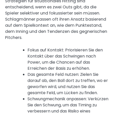
Strategien für situationales Hitting sind
entscheidend, wenn es zwei Outs gibt, da die
Spieler selektiver und fokussierter sein müssen.
Schlagmänner passen oft ihren Ansatz basierend
auf dem Spielkontext an, wie dem Punktestand,
dem Inning und den Tendenzen des gegnerischen
Pitchers.
Fokus auf Kontakt: Priorisieren Sie den
Kontakt über das Schwingen nach
Power, um die Chancen auf das
Erreichen der Basis zu erhöhen.
Das gesamte Feld nutzen: Zielen Sie
darauf ab, den Ball dort zu treffen, wo er
geworfen wird, und nutzen Sie das
gesamte Feld, um Lücken zu finden.
Schwungmechanik anpassen: Verkürzen
Sie den Schwung, um das Timing zu
verbessern und das Risiko eines