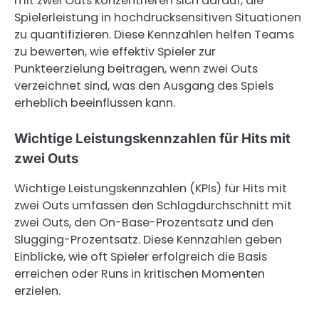
mit zwei Outs konzentrieren sich darauf, die
Spielerleistung in hochdrucksensitiven Situationen
zu quantifizieren. Diese Kennzahlen helfen Teams
zu bewerten, wie effektiv Spieler zur
Punkteerzielung beitragen, wenn zwei Outs
verzeichnet sind, was den Ausgang des Spiels
erheblich beeinflussen kann.
Wichtige Leistungskennzahlen für Hits mit
zwei Outs
Wichtige Leistungskennzahlen (KPIs) für Hits mit
zwei Outs umfassen den Schlagdurchschnitt mit
zwei Outs, den On-Base-Prozentsatz und den
Slugging-Prozentsatz. Diese Kennzahlen geben
Einblicke, wie oft Spieler erfolgreich die Basis
erreichen oder Runs in kritischen Momenten
erzielen.