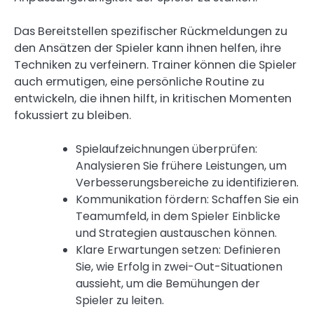
Das Bereitstellen spezifischer Rückmeldungen zu
den Ansätzen der Spieler kann ihnen helfen, ihre
Techniken zu verfeinern. Trainer können die Spieler
auch ermutigen, eine persönliche Routine zu
entwickeln, die ihnen hilft, in kritischen Momenten
fokussiert zu bleiben.
Spielaufzeichnungen überprüfen:
Analysieren Sie frühere Leistungen, um
Verbesserungsbereiche zu identifizieren.
Kommunikation fördern: Schaffen Sie ein
Teamumfeld, in dem Spieler Einblicke
und Strategien austauschen können.
Klare Erwartungen setzen: Definieren
Sie, wie Erfolg in zwei-Out-Situationen
aussieht, um die Bemühungen der
Spieler zu leiten.