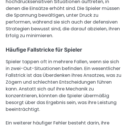
hochdrucksensitiven Situationen auftreten, in
denen die Einsätze erhöht sind. Die Spieler müssen
die Spannung bewältigen, unter Druck zu
performen, während sie sich auch der defensiven
Strategien bewusst sind, die darauf abzielen, ihren
Erfolg zu minimieren.
Häufige Fallstricke für Spieler
Spieler tappen oft in mehrere Fallen, wenn sie sich
in zwei-Out-Situationen befinden. Ein wesentlicher
Fallstrick ist das Überdenken ihres Ansatzes, was zu
Zögern und schlechten Entscheidungen führen
kann. Anstatt sich auf ihre Mechanik zu
konzentrieren, könnten die Spieler übermäßig
besorgt über das Ergebnis sein, was ihre Leistung
beeinträchtigt.
Ein weiterer häufiger Fehler besteht darin, ihre