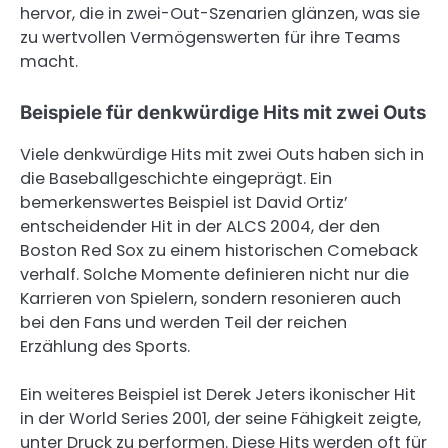
hervor, die in zwei-Out-Szenarien glänzen, was sie
zu wertvollen Vermögenswerten für ihre Teams
macht.
Beispiele für denkwürdige Hits mit zwei Outs
Viele denkwürdige Hits mit zwei Outs haben sich in
die Baseballgeschichte eingeprägt. Ein
bemerkenswertes Beispiel ist David Ortiz’
entscheidender Hit in der ALCS 2004, der den
Boston Red Sox zu einem historischen Comeback
verhalf. Solche Momente definieren nicht nur die
Karrieren von Spielern, sondern resonieren auch
bei den Fans und werden Teil der reichen
Erzählung des Sports.
Ein weiteres Beispiel ist Derek Jeters ikonischer Hit
in der World Series 2001, der seine Fähigkeit zeigte,
unter Druck zu performen. Diese Hits werden oft für