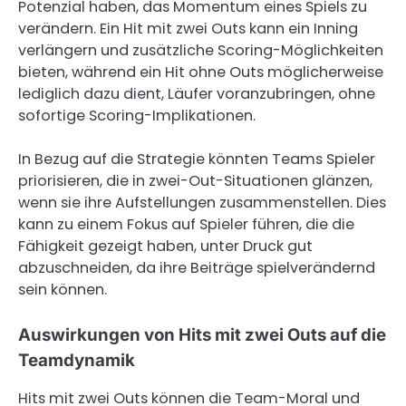
Potenzial haben, das Momentum eines Spiels zu
verändern. Ein Hit mit zwei Outs kann ein Inning
verlängern und zusätzliche Scoring-Möglichkeiten
bieten, während ein Hit ohne Outs möglicherweise
lediglich dazu dient, Läufer voranzubringen, ohne
sofortige Scoring-Implikationen.
In Bezug auf die Strategie könnten Teams Spieler
priorisieren, die in zwei-Out-Situationen glänzen,
wenn sie ihre Aufstellungen zusammenstellen. Dies
kann zu einem Fokus auf Spieler führen, die die
Fähigkeit gezeigt haben, unter Druck gut
abzuschneiden, da ihre Beiträge spielverändernd
sein können.
Auswirkungen von Hits mit zwei Outs auf die
Teamdynamik
Hits mit zwei Outs können die Team-Moral und