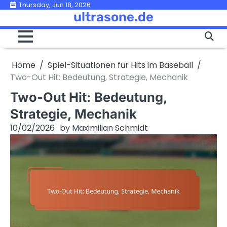
Skip
Thursday, Jun 18, 2026
ultrasone.de
to
content
Home
Spiel-Situationen für Hits im Baseball
Two-Out Hit: Bedeutung, Strategie, Mechanik
Two-Out Hit: Bedeutung,
Strategie, Mechanik
10/02/2026
by
Maximilian Schmidt