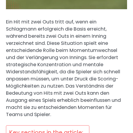
Ein Hit mit zwei Outs tritt auf, wenn ein
Schlagmann erfolgreich die Basis erreicht,
während bereits zwei Outs in einem Inning
verzeichnet sind. Diese Situation spielt eine
entscheidende Rolle beim Momentumwechsel
und der Verlängerung von Innings. Sie erfordert
strategische Konzentration und mentale
Widerstandsfähigkeit, da die Spieler sich schnell
anpassen müssen, um unter Druck die Scoring-
Möglichkeiten zu nutzen. Das Verständnis der
Bedeutung von Hits mit zwei Outs kann den
Ausgang eines Spiels erheblich beeinflussen und
macht sie zu entscheidenden Momenten für
Teams und Spieler.
Key sections in the article: