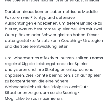
wie Spieler in spezifischen Szenarien abschneiden.
Darüber hinaus können sabermetrische Modelle
Faktoren wie Pitchtyp und defensive
Ausrichtungen einbeziehen, um tiefere Einblicke zu
bieten, warum bestimmte Spieler bei Hits mit zwei
Outs glänzen oder Schwierigkeiten haben. Dieser
datengestützte Ansatz kann Coaching-Strategien
und die Spielerentwicklung leiten.
Um Sabermetrics effektiv zu nutzen, sollten Teams
regelmäßig die Leistungstrends der Spieler
analysieren und ihre Strategien entsprechend
anpassen. Dies könnte beinhalten, sich auf Spieler
zu konzentrieren, die eine höhere
Wahrscheinlichkeit des Erfolgs in zwei-Out-
Situationen zeigen, um so die Scoring-
Möglichkeiten zu maximieren.