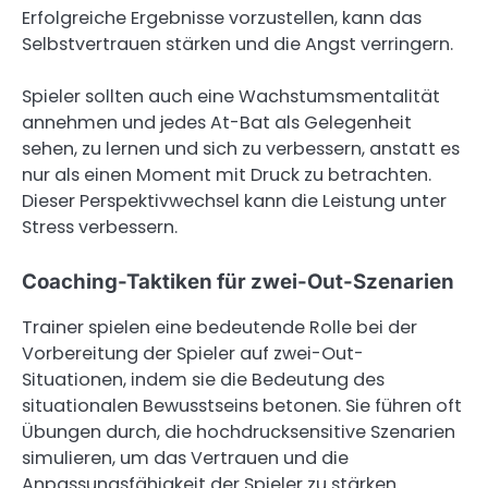
Erfolgreiche Ergebnisse vorzustellen, kann das
Selbstvertrauen stärken und die Angst verringern.
Spieler sollten auch eine Wachstumsmentalität
annehmen und jedes At-Bat als Gelegenheit
sehen, zu lernen und sich zu verbessern, anstatt es
nur als einen Moment mit Druck zu betrachten.
Dieser Perspektivwechsel kann die Leistung unter
Stress verbessern.
Coaching-Taktiken für zwei-Out-Szenarien
Trainer spielen eine bedeutende Rolle bei der
Vorbereitung der Spieler auf zwei-Out-
Situationen, indem sie die Bedeutung des
situationalen Bewusstseins betonen. Sie führen oft
Übungen durch, die hochdrucksensitive Szenarien
simulieren, um das Vertrauen und die
Anpassungsfähigkeit der Spieler zu stärken.