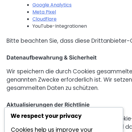
Google Analytics
Meta Pixel
Cloudflare
YouTube-Integrationen
Bitte beachten Sie, dass diese Drittanbieter-
Datenaufbewahrung & Sicherheit
Wir speichern die durch Cookies gesammelten
genannten Zwecke erforderlich ist. Wir set
gesammelten Daten zu schützen.
Aktualisierungen der Richtlinie
We respect your privacy
Wir behalten uns das Recht vor, diese Cookie-
werden auf dieser Seite veröffentlicht, und d
Cookies help us improve your